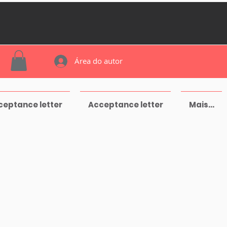
Área do autor
ceptance letter
Acceptance letter
Mais...