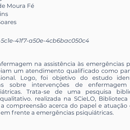
 de Moura Fé
ins
oares
-5c1e-41f7-a50e-4cb6bac050c4
fermagem na assistência às emergências ps
iam um atendimento qualificado como par
ional. Logo, foi objetivo do estudo ident
cias sobre intervenções de enfermagem
iátricas. Trata-se de uma pesquisa bibl
 qualitativo. realizada na SCieLO, Bibliotec
e a compreensão acerca do papel e atuação 
m frente a emergências psiquiátricas.