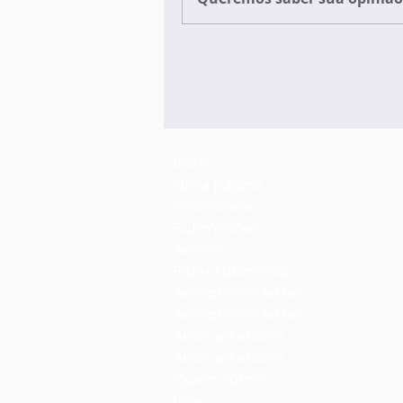
Início
Nova página
Coletâneas
Submissões
Acervo
Fazer submissão
Acceptance letter
Acceptance letter
Anos anteriores
Anos anteriores
Quem somos
Loja