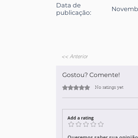
Data de
November
publicação:
<< Anterior
Gostou? Comente!
Rated 0 out of 5 stars.
No ratings yet
Add a rating
Queremos saber sua opinião 