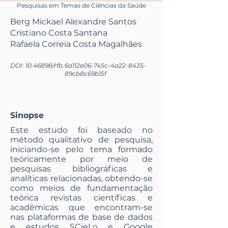
Pesquisas em Temas de Ciências da Saúde
Berg Mickael Alexandre Santos
Cristiano Costa Santana
Rafaela Correia Costa Magalhães
DOI:
10.46898
/rfb.
6a112e06-745c-4a22-8435-
89cb8c69b15f
Sinopse
Este estudo foi baseado no
método qualitativo de pesquisa,
iniciando-se pelo tema formado
teóricamente por meio de
pesquisas bibliográficas e
analíticas relacionadas, obtendo-se
como meios de fundamentação
teórica revistas científicas e
acadêmicas que encontram-se
nas plataformas de base de dados
e estudos SCieLo e Google