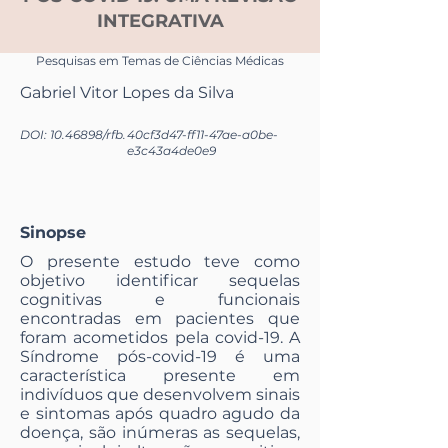
INTEGRATIVA
Pesquisas em Temas de Ciências Médicas
Gabriel Vitor Lopes da Silva
DOI:
10.46898
/rfb.
40cf3d47-ff11-47ae-a0be-
e3c43a4de0e9
Sinopse
O presente estudo teve como
objetivo identificar sequelas
cognitivas e funcionais
encontradas em pacientes que
foram acometidos pela covid-19. A
Síndrome pós-covid-19 é uma
característica presente em
indivíduos que desenvolvem sinais
e sintomas após quadro agudo da
doença, são inúmeras as sequelas,