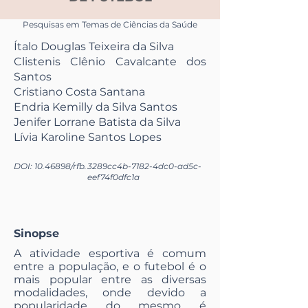
Pesquisas em Temas de Ciências da Saúde
Ítalo Douglas Teixeira da Silva
Clistenis Clênio Cavalcante dos
Santos
Cristiano Costa Santana
Endria Kemilly da Silva Santos
Jenifer Lorrane Batista da Silva
Lívia Karoline Santos Lopes
DOI:
10.46898
/rfb.
3289cc4b-7182-4dc0-ad5c-
eef74f0dfc1a
Sinopse
A atividade esportiva é comum
entre a população, e o futebol é o
mais popular entre as diversas
modalidades, onde devido a
popularidade do mesmo é