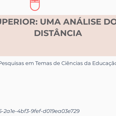
UPERIOR: UMA ANÁLISE DO
DISTÂNCIA
Pesquisas em Temas de Ciências da Educaçã
-2a1e-4bf3-9fef-d019ea03e729