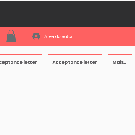
Área do autor
ceptance letter
Acceptance letter
Mais...