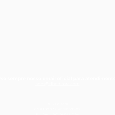
se sempre nosso email oficial para atendiment
adm@rfbedit
ora.com
RFB Editora
CNPJ 39.242.488/0001-07
Telefone: (91) 98566-1194