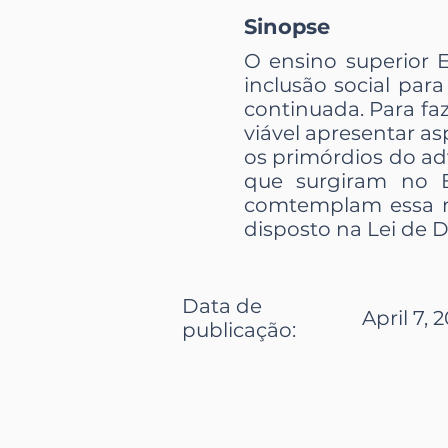
Sinopse
O ensino superior E
inclusão social par
continuada. Para fa
viável apresentar as
os primórdios do ad
que surgiram no Br
comtemplam essa m
disposto na Lei de D
Data de
April 7, 
publicação: