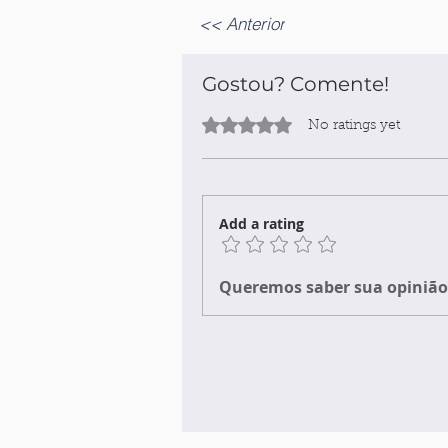
<< Anterior
Gostou? Comente!
Rated 0 out of 5 stars.
No ratings yet
Add a rating
Queremos saber sua opinião 