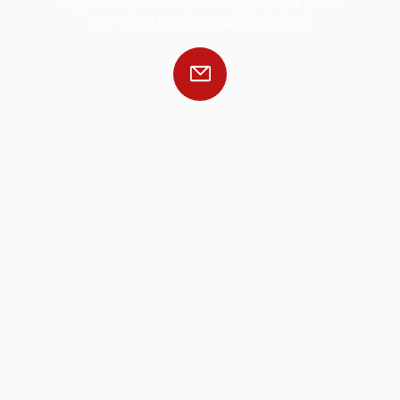
Siga nossas redes sociais para ficar
por dentro das publicações!