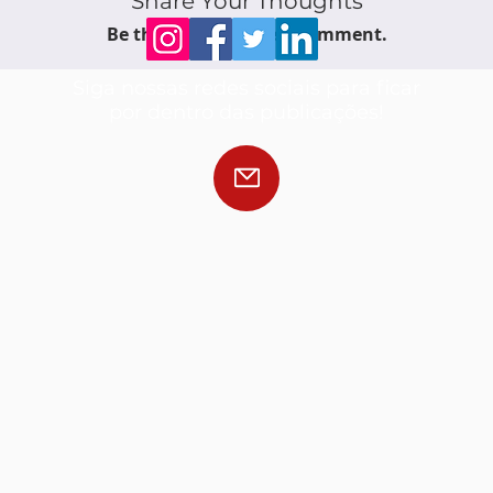
Share Your Thoughts
Be the first to write a comment.
Siga nossas redes sociais para ficar
por dentro das publicações!