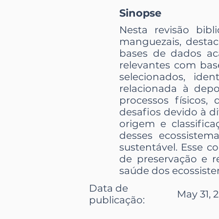
Sinopse
Nesta revisão bibl
manguezais, destac
bases de dados ac
relevantes com base
selecionados, id
relacionada à dep
processos físicos, 
desafios devido à d
origem e classific
desses ecossistem
sustentável. Esse c
de preservação e r
saúde dos ecossistem
Data de
May 31, 
publicação: