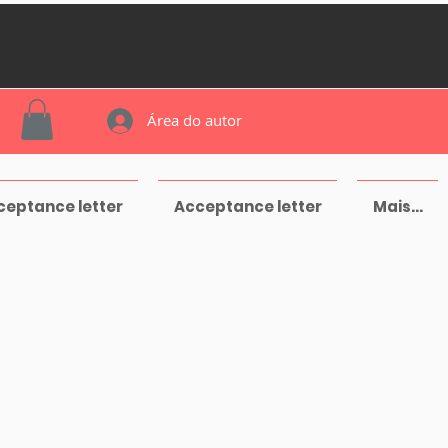
Área do autor
ceptance letter
Acceptance letter
Mais...