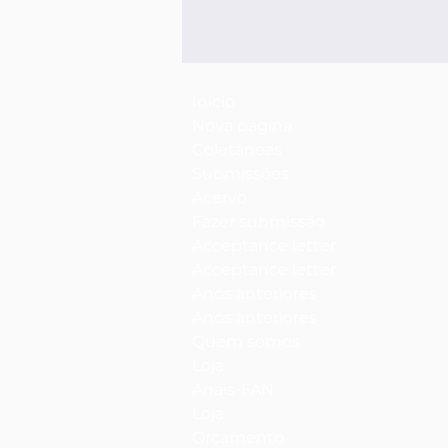
Início
Nova página
Coletâneas
Submissões
Acervo
Fazer submissão
Acceptance letter
Acceptance letter
Anos anteriores
Anos anteriores
Quem somos
Loja
Anais-FAN
Loja
Orçamento