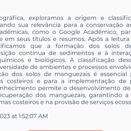
iográfica, exploramos a origem e classif
ando sua relevância para a conservação am
adêmicas, como o Google Acadêmico, para 
 em seus títulos e resumos. Após a leitura 
entificamos que a formação dos solos d
osição contínua de sedimentos e à intera
químicos e biológicos. A classificação de
iversidade de ambientes e processos envol
ação dos solos de manguezais é essencial
as costeiros e para a implementação de 
onhecimento permite o desenvolvimento de 
ecuperação dos manguezais, garantindo a
as costeiros e na provisão de serviços ecoss
2023 at 1:52:07 AM