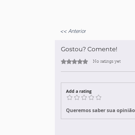
<< Anterior
Gostou? Comente!
Rated 0 out of 5 stars.
No ratings yet
Add a rating
Queremos saber sua opinião 