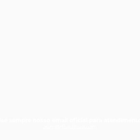
se sempre nosso email oficial para atendiment
adm@rfbedit
ora.com