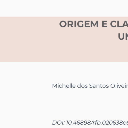
ORIGEM E CL
U
Michelle dos Santos Olivei
DOI: 10.46898/rfb.
020638e