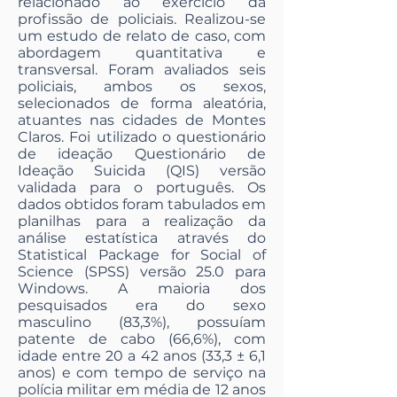
relacionado ao exercício da
profissão de policiais. Realizou-se
um estudo de relato de caso, com
abordagem quantitativa e
transversal. Foram avaliados seis
policiais, ambos os sexos,
selecionados de forma aleatória,
atuantes nas cidades de Montes
Claros. Foi utilizado o questionário
de ideação Questionário de
Ideação Suicida (QIS) versão
validada para o português. Os
dados obtidos foram tabulados em
planilhas para a realização da
análise estatística através do
Statistical Package for Social of
Science (SPSS) versão 25.0 para
Windows. A maioria dos
pesquisados era do sexo
masculino (83,3%), possuíam
patente de cabo (66,6%), com
idade entre 20 a 42 anos (33,3 ± 6,1
anos) e com tempo de serviço na
polícia militar em média de 12 anos