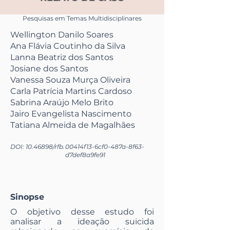
Pesquisas em Temas Multidisciplinares
Wellington Danilo Soares
Ana Flávia Coutinho da Silva
Lanna Beatriz dos Santos
Josiane dos Santos
Vanessa Souza Murça Oliveira
Carla Patrícia Martins Cardoso
Sabrina Araújo Melo Brito
Jairo Evangelista Nascimento
Tatiana Almeida de Magalhães
DOI:
10.46898
/rfb.
00414f13-6cf0-487a-8f63-
d7def8a9fe91
Sinopse
O objetivo desse estudo foi
analisar a ideação suicida