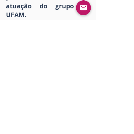
atuação do grupo na
UFAM.
Publication date:
November 22, 2022 at
2:23:53 PM
Download
Imprimir
<< Anterior
Próximo >>
Gostou? Comente!
Log In