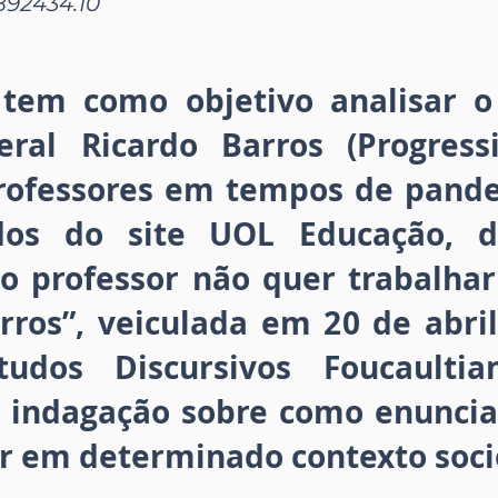
892434.10
 tem como objetivo analisar 
ral Ricardo Barros (Progress
rofessores em tempos de pand
dos do site UOL Educação, 
ó o professor não quer trabalha
arros”, veiculada em 20 de abri
udos Discursivos Foucaultian
 indagação sobre como enunci
 em determinado contexto socio