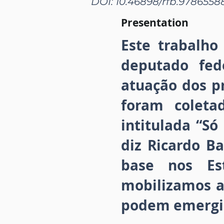
DOI: 10.46898/rfb.9786558
Presentation
Este trabalho
deputado fede
atuação dos p
foram coleta
intitulada “S
diz Ricardo B
base nos Est
mobilizamos a
podem emergir