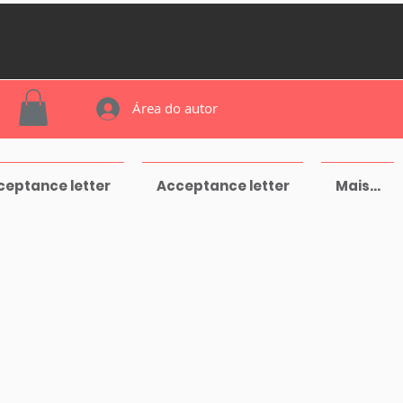
Área do autor
ceptance letter
Acceptance letter
Mais...