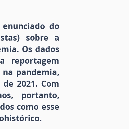
o enunciado do
istas) sobre a
emia. Os dados
da reportagem
r na pandemia,
l de 2021. Com
os, portanto,
ados como esse
histórico.