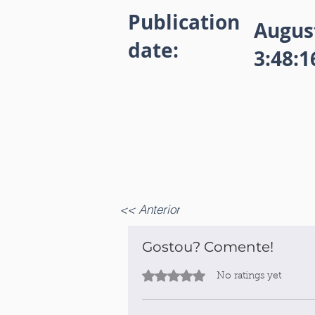
Publication
August
date:
3:48:
<< Anterior
Gostou? Comente!
Rated 0 out of 5 stars.
No ratings yet