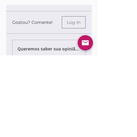
Gostou? Comente!
Log In
Queremos saber sua opinião sobre a publicação!
Share Your Thoughts
Be the first to write a comment.
Siga nossas redes sociais para ficar por
dentro das publicações!
Use sempre nosso email oficial para