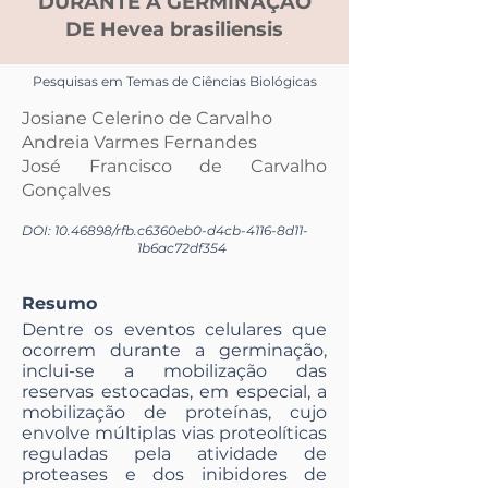
DURANTE A GERMINAÇÃO
DE Hevea brasiliensis
Pesquisas em Temas de Ciências Biológicas
Josiane Celerino de Carvalho
Andreia Varmes Fernandes
José Francisco de Carvalho
Gonçalves
DOI:
10.46898
/rfb.
c6360eb0-d4cb-4116-8d11-
1b6ac72df354
Resumo
Dentre os eventos celulares que
ocorrem durante a germinação,
inclui-se a mobilização das
reservas estocadas, em especial, a
mobilização de proteínas, cujo
envolve múltiplas vias proteolíticas
reguladas pela atividade de
proteases e dos inibidores de