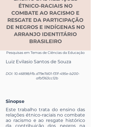
ÉTNICO-RACIAIS NO
COMBATE AO RACISMO E
RESGATE DA PARTICIPAÇÃO
DE NEGROS E INDÍGENAS NO
ARRANJO IDENTITÁRIO
BRASILEIRO
Pesquisas em Temas de Ciências da Educação
Luiz Evilasio Santos de Souza
DOI:
10.46898
/rfb.
d79e7d01-f31f-495e-b200-
afbf363cc12b
Sinopse
Este trabalho trata do ensino das
relações étnico-raciais no combate
ao racismo e ao resgate histórico
da contribuição dos negros na