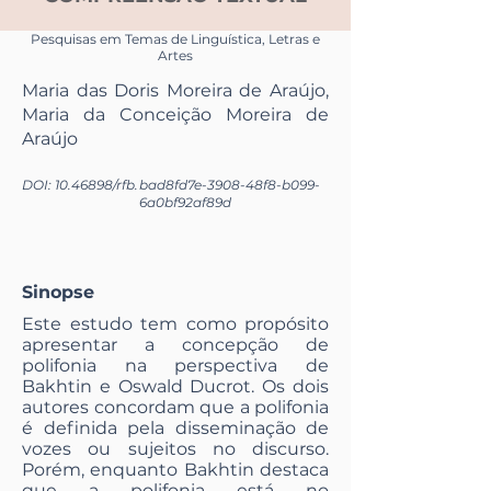
Pesquisas em Temas de Linguística, Letras e
Artes
Maria das Doris Moreira de Araújo,
Maria da Conceição Moreira de
Araújo
DOI:
10.46898
/rfb.
bad8fd7e-3908-48f8-b099-
6a0bf92af89d
Sinopse
Este estudo tem como propósito
apresentar a concepção de
polifonia na perspectiva de
Bakhtin e Oswald Ducrot. Os dois
autores concordam que a polifonia
é definida pela disseminação de
vozes ou sujeitos no discurso.
Porém, enquanto Bakhtin destaca
que a polifonia está no