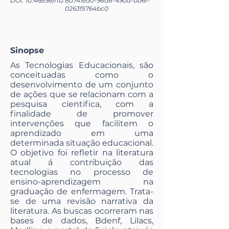
DOI:
10.46898
/rfb.
8d741ea0-98a8-49ad-ba6f-
0263f5764bc0
Sinopse
As Tecnologias Educacionais, são
conceituadas como o
desenvolvimento de um conjunto
de ações que se relacionam com a
pesquisa cientifica, com a
finalidade de promover
intervenções que facilitem o
aprendizado em uma
determinada situação educacional.
O objetivo foi refletir na literatura
atual á contribuição das
tecnologias no processo de
ensino-aprendizagem na
graduação de enfermagem. Trata-
se de uma revisão narrativa da
literatura. As buscas ocorreram nas
bases de dados, Bdenf, Lilacs,