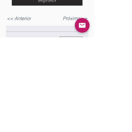
Imprimir
<< Anterior
Próximo >>
Gostou? Comente!
Log In
0.0 / 5 (0)
Queremos saber sua opinião sobre a publicação!
Share Your Thoughts
Be the first to write a comment.